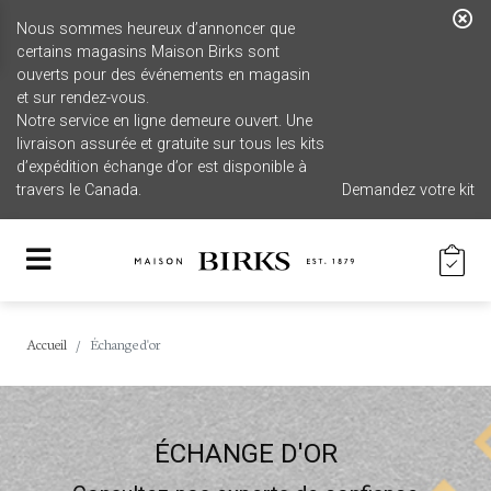
Nous sommes heureux d’annoncer que
certains magasins Maison Birks sont
ouverts pour des événements en magasin
et sur rendez-vous.
Notre service en ligne demeure ouvert. Une
livraison assurée et gratuite sur tous les kits
d’expédition échange d’or est disponible à
travers le Canada.
Demandez votre kit
Accueil
Échange d'or
ÉCHANGE D'OR